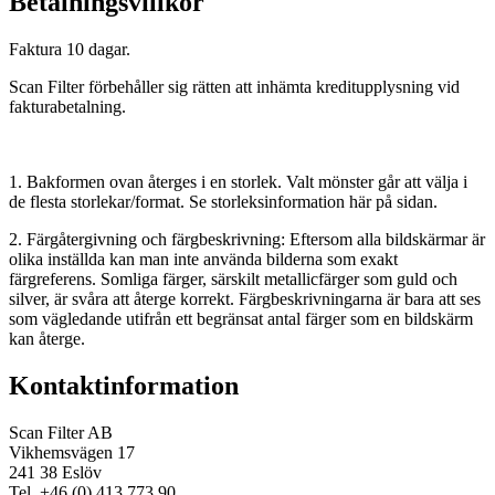
Betalningsvillkor
Faktura 10 dagar.
Scan Filter förbehåller sig rätten att inhämta kreditupplysning vid
fakturabetalning.
1. Bakformen ovan återges i en storlek. Valt mönster går att välja i
de flesta storlekar/format. Se storleksinformation här på sidan.
2. Färgåtergivning och färgbeskrivning: Eftersom alla bildskärmar är
olika inställda kan man inte använda bilderna som exakt
färgreferens. Somliga färger, särskilt metallicfärger som guld och
silver, är svåra att återge korrekt. Färgbeskrivningarna är bara att ses
som vägledande utifrån ett begränsat antal färger som en bildskärm
kan återge.
Kontaktinformation
Scan Filter AB
Vikhemsvägen 17
241 38 Eslöv
Tel. +46 (0) 413 773 90