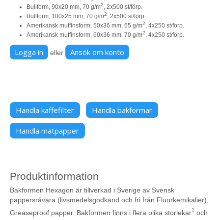
2
Bullform, 90x20 mm, 70 g/m
, 2x500 st/förp.
2
Bullform, 100x25 mm, 70 g/m
, 2x500 st/förp.
2
Amerikansk muffinsform, 50x36 mm, 65 g/m
, 4x250 st/förp.
2
Amerikansk muffinsform, 60x36 mm, 70 g/m
, 4x250 st/förp.
Logga in
Ansök om konto
eller
Handla kaffefilter
Handla bakformar
Handla matpapper
Produktinformation
Bakformen Hexagon är tillverkad i Sverige av Svensk
pappersråvara (livsmedelsgodkänd och fri från Fluorkemikalier),
1
Greaseproof papper. Bakformen finns i flera olika storlekar
och