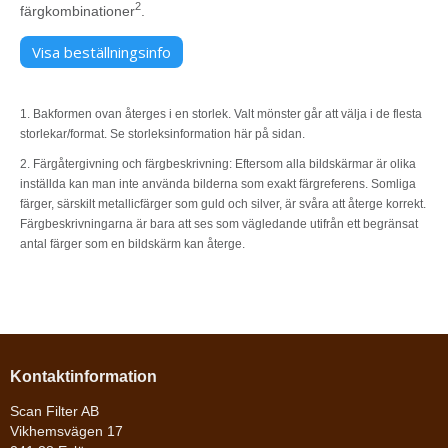
2
färgkombinationer
.
Visa beställningsinfo
1. Bakformen ovan återges i en storlek. Valt mönster går att välja i de flesta
storlekar/format. Se storleksinformation här på sidan.
2. Färgåtergivning och färgbeskrivning: Eftersom alla bildskärmar är olika
inställda kan man inte använda bilderna som exakt färgreferens. Somliga
färger, särskilt metallicfärger som guld och silver, är svåra att återge korrekt.
Färgbeskrivningarna är bara att ses som vägledande utifrån ett begränsat
antal färger som en bildskärm kan återge.
Kontaktinformation
Scan Filter AB
Vikhemsvägen 17