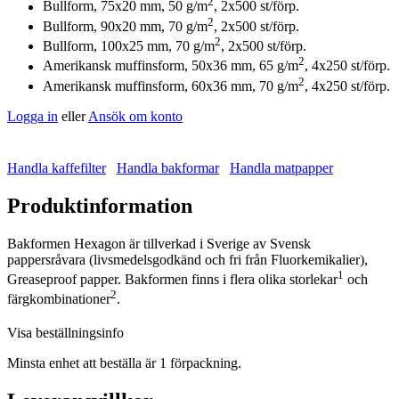
2
Bullform, 75x20 mm, 50 g/m
, 2x500 st/förp.
2
Bullform, 90x20 mm, 70 g/m
, 2x500 st/förp.
2
Bullform, 100x25 mm, 70 g/m
, 2x500 st/förp.
2
Amerikansk muffinsform, 50x36 mm, 65 g/m
, 4x250 st/förp.
2
Amerikansk muffinsform, 60x36 mm, 70 g/m
, 4x250 st/förp.
Logga in
eller
Ansök om konto
Handla kaffefilter
Handla bakformar
Handla matpapper
Produktinformation
Bakformen Hexagon är tillverkad i Sverige av Svensk
pappersråvara (livsmedelsgodkänd och fri från Fluorkemikalier),
1
Greaseproof papper. Bakformen finns i flera olika storlekar
och
2
färgkombinationer
.
Visa beställningsinfo
Minsta enhet att beställa är 1 förpackning.