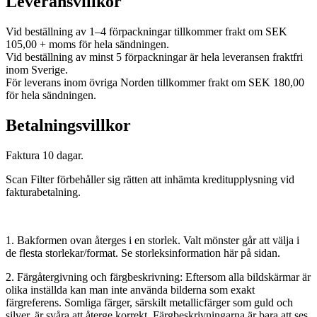
Leveransvillkor
Vid beställning av 1–4 förpackningar tillkommer frakt om SEK
105,00 + moms för hela sändningen.
Vid beställning av minst 5 förpackningar är hela leveransen fraktfri
inom Sverige.
För leverans inom övriga Norden tillkommer frakt om SEK 180,00
för hela sändningen.
Betalningsvillkor
Faktura 10 dagar.
Scan Filter förbehåller sig rätten att inhämta kreditupplysning vid
fakturabetalning.
1. Bakformen ovan återges i en storlek. Valt mönster går att välja i
de flesta storlekar/format. Se storleksinformation här på sidan.
2. Färgåtergivning och färgbeskrivning: Eftersom alla bildskärmar är
olika inställda kan man inte använda bilderna som exakt
färgreferens. Somliga färger, särskilt metallicfärger som guld och
silver, är svåra att återge korrekt. Färgbeskrivningarna är bara att ses