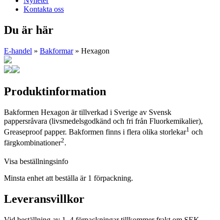
Nyheter
Kontakta oss
Du är här
E-handel
»
Bakformar
» Hexagon
Produktinformation
Bakformen Hexagon är tillverkad i Sverige av Svensk
pappersråvara (livsmedelsgodkänd och fri från Fluorkemikalier),
1
Greaseproof papper. Bakformen finns i flera olika storlekar
och
2
färgkombinationer
.
Visa beställningsinfo
Minsta enhet att beställa är 1 förpackning.
Leveransvillkor
Vid beställning av 1–4 förpackningar tillkommer frakt om SEK