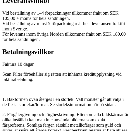
Leveransvillkor
Vid beställning av 1–4 förpackningar tillkommer frakt om SEK
105,00 + moms för hela sändningen.
Vid beställning av minst 5 förpackningar är hela leveransen fraktfri
inom Sverige.
För leverans inom övriga Norden tillkommer frakt om SEK 180,00
för hela sändningen.
Betalningsvillkor
Faktura 10 dagar.
Scan Filter förbehåller sig rätten att inhämta kreditupplysning vid
fakturabetalning.
1. Bakformen ovan återges i en storlek. Valt mönster går att välja i
de flesta storlekar/format. Se storleksinformation här på sidan.
2. Färgåtergivning och färgbeskrivning: Eftersom alla bildskärmar är
olika inställda kan man inte använda bilderna som exakt
färgreferens. Somliga färger, särskilt metallicfärger som guld och
silver, är svåra att återge korrekt. Färgbeskrivningarna är bara att ses