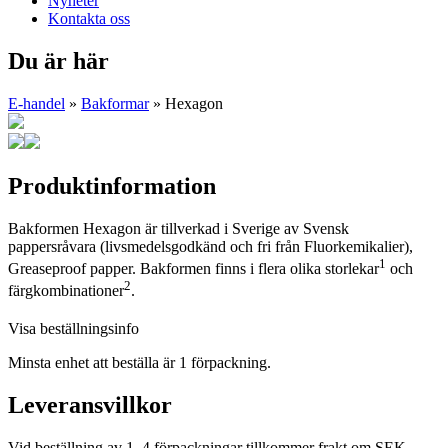
Nyheter
Kontakta oss
Du är här
E-handel
»
Bakformar
» Hexagon
Produktinformation
Bakformen Hexagon är tillverkad i Sverige av Svensk
pappersråvara (livsmedelsgodkänd och fri från Fluorkemikalier),
1
Greaseproof papper. Bakformen finns i flera olika storlekar
och
2
färgkombinationer
.
Visa beställningsinfo
Minsta enhet att beställa är 1 förpackning.
Leveransvillkor
Vid beställning av 1–4 förpackningar tillkommer frakt om SEK