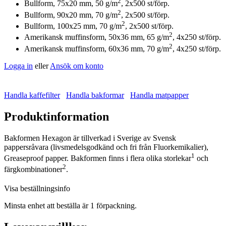
2
Bullform, 75x20 mm, 50 g/m
, 2x500 st/förp.
2
Bullform, 90x20 mm, 70 g/m
, 2x500 st/förp.
2
Bullform, 100x25 mm, 70 g/m
, 2x500 st/förp.
2
Amerikansk muffinsform, 50x36 mm, 65 g/m
, 4x250 st/förp.
2
Amerikansk muffinsform, 60x36 mm, 70 g/m
, 4x250 st/förp.
Logga in
eller
Ansök om konto
Handla kaffefilter
Handla bakformar
Handla matpapper
Produktinformation
Bakformen Hexagon är tillverkad i Sverige av Svensk
pappersråvara (livsmedelsgodkänd och fri från Fluorkemikalier),
1
Greaseproof papper. Bakformen finns i flera olika storlekar
och
2
färgkombinationer
.
Visa beställningsinfo
Minsta enhet att beställa är 1 förpackning.