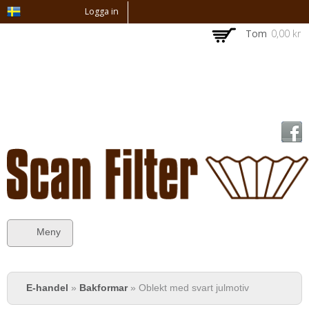
Hoppa till
Logga in
huvudinnehåll
Tom
0,00 kr
Meny
Du är här
E-handel
»
Bakformar
» Oblekt med svart julmotiv