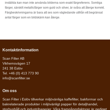
inställda kan man inte använda bilderna som exakt färgreferens. Somliga
färger, särskilt metallicfärger som guld och silver, är svåra att återge korrekt.
Färgbeskrivningarna är bara att ses som vägledande utifrån ett begränsat
antal färger som en bildskärm kan återge.
Kontaktinformation
Scan Filter AB
Vikhemsvägen 17
241 38 Eslöv
Tel. +46 (0) 413 773 90
info@scanfilter.se
Om oss
Scan Filter i Eslöv tillverkar miljövänliga kaffefilter, bakformar och
bakrelaterade produkter i miljövänligt papper för detaljhandel,
storhushåll och industribagerier. Våra framgångsfaktorer är gediget