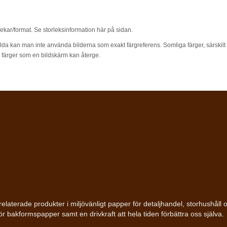
rlekar/format. Se storleksinformation här på sidan.
lda kan man inte använda bilderna som exakt färgreferens. Somliga färger, särskilt m
l färger som en bildskärm kan återge.
bakrelaterade produkter i miljövänligt papper för detaljhandel, storhushå
för bakformspapper samt en drivkraft att hela tiden förbättra oss själva.