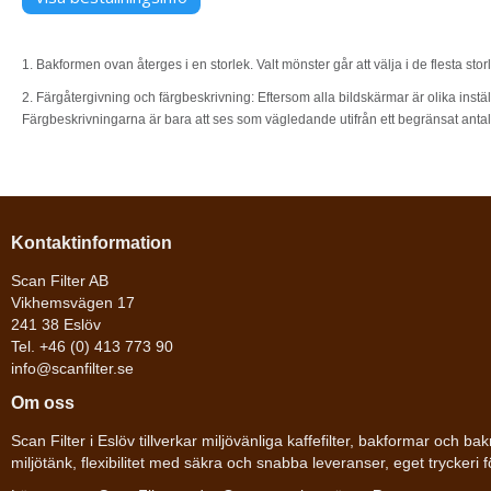
1. Bakformen ovan återges i en storlek. Valt mönster går att välja i de flesta sto
2. Färgåtergivning och färgbeskrivning: Eftersom alla bildskärmar är olika instäl
Färgbeskrivningarna är bara att ses som vägledande utifrån ett begränsat anta
Kontaktinformation
Scan Filter AB
Vikhemsvägen 17
241 38 Eslöv
Tel. +46 (0) 413 773 90
info@scanfilter.se
Om oss
Scan Filter i Eslöv tillverkar miljövänliga kaffefilter, bakformar och 
miljötänk, flexibilitet med säkra och snabba leveranser, eget tryckeri 