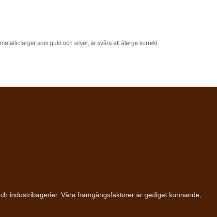
etallicfärger som guld och silver, är svåra att återge korrekt.
ll och industribagerier. Våra framgångsfaktorer är gediget kunnande,