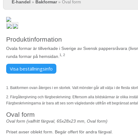
E-handel
»
Bakformar
» Oval form
Produktinformation
Ovala formar är tillverkade i Sverige av Svensk pappersråvara (livs
1, 2
runda formar på hemsidan.
Visa beställningsinfo
1. Bakformen ovan återges i en storlek. Valt mönster går att välja i de flesta sto
2. Färgåtergivning och färgbeskrivning: Eftersom alla bildskärmar är olika instäl
Färgbeskrivningarna är bara att ses som vägledande utifrån ett begränsat anta
Oval form
Oval form (valfritt färgval, 65x28x23 mm, Oval form)
Priset avser oblekt form. Begär offert för andra färgval.