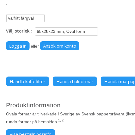
.
Välj storlek
Logga in
Ansök om konto
eller
Handla kaffefilter
Handla bakformar
Handla matpa
Produktinformation
Ovala formar är tillverkade i Sverige av Svensk pappersråvara (livs
1, 2
runda formar på hemsidan.
Visa beställningsinfo