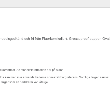
medelsgodkänd och fri från Fluorkemikalier), Greaseproof papper. Ovala
rlekar/format. Se storleksinformation här på sidan.
lda kan man inte använda bilderna som exakt färgreferens. Somliga färger, särskilt m
l färger som en bildskärm kan återge.