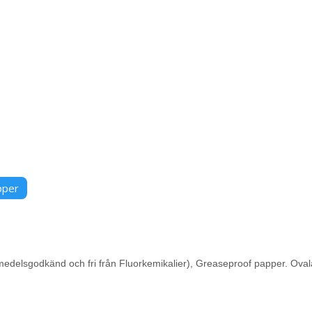
pper
medelsgodkänd och fri från Fluorkemikalier), Greaseproof papper. Ovala