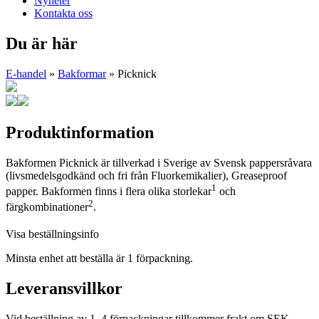
Nyheter
Kontakta oss
Du är här
E-handel
»
Bakformar
» Picknick
Produktinformation
Bakformen Picknick är tillverkad i Sverige av Svensk pappersråvara
(livsmedelsgodkänd och fri från Fluorkemikalier), Greaseproof
1
papper. Bakformen finns i flera olika storlekar
och
2
färgkombinationer
.
Visa beställningsinfo
Minsta enhet att beställa är 1 förpackning.
Leveransvillkor
Vid beställning av 1–4 förpackningar tillkommer frakt om SEK