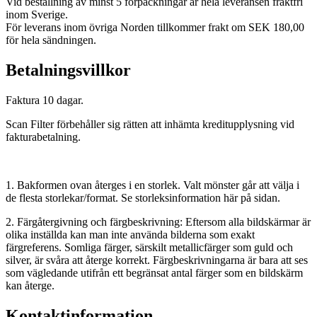
Vid beställning av minst 5 förpackningar är hela leveransen fraktfri
inom Sverige.
För leverans inom övriga Norden tillkommer frakt om SEK 180,00
för hela sändningen.
Betalningsvillkor
Faktura 10 dagar.
Scan Filter förbehåller sig rätten att inhämta kreditupplysning vid
fakturabetalning.
1. Bakformen ovan återges i en storlek. Valt mönster går att välja i
de flesta storlekar/format. Se storleksinformation här på sidan.
2. Färgåtergivning och färgbeskrivning: Eftersom alla bildskärmar är
olika inställda kan man inte använda bilderna som exakt
färgreferens. Somliga färger, särskilt metallicfärger som guld och
silver, är svåra att återge korrekt. Färgbeskrivningarna är bara att ses
som vägledande utifrån ett begränsat antal färger som en bildskärm
kan återge.
Kontaktinformation