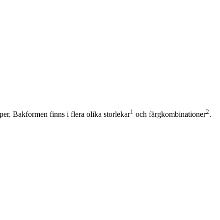
1
2
r. Bakformen finns i flera olika storlekar
och färgkombinationer
.