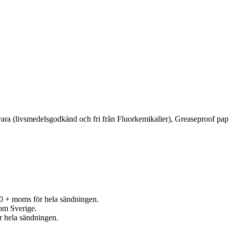
ara (livsmedelsgodkänd och fri från Fluorkemikalier), Greaseproof pappe
0 + moms för hela sändningen.
nom Sverige.
r hela sändningen.