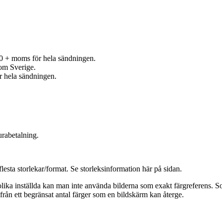
0 + moms för hela sändningen.
nom Sverige.
r hela sändningen.
urabetalning.
flesta storlekar/format. Se storleksinformation här på sidan.
ika inställda kan man inte använda bilderna som exakt färgreferens. Soml
från ett begränsat antal färger som en bildskärm kan återge.