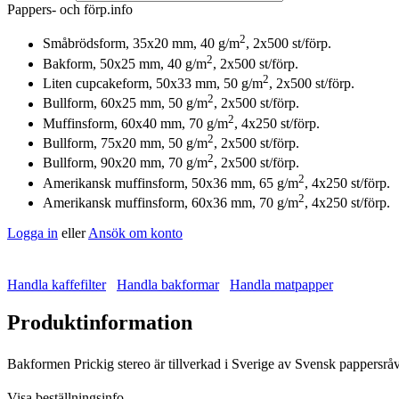
Pappers- och förp.info
2
Småbrödsform, 35x20 mm, 40 g/m
, 2x500 st/förp.
2
Bakform, 50x25 mm, 40 g/m
, 2x500 st/förp.
2
Liten cupcakeform, 50x33 mm, 50 g/m
, 2x500 st/förp.
2
Bullform, 60x25 mm, 50 g/m
, 2x500 st/förp.
2
Muffinsform, 60x40 mm, 70 g/m
, 4x250 st/förp.
2
Bullform, 75x20 mm, 50 g/m
, 2x500 st/förp.
2
Bullform, 90x20 mm, 70 g/m
, 2x500 st/förp.
2
Amerikansk muffinsform, 50x36 mm, 65 g/m
, 4x250 st/förp.
2
Amerikansk muffinsform, 60x36 mm, 70 g/m
, 4x250 st/förp.
Logga in
eller
Ansök om konto
Handla kaffefilter
Handla bakformar
Handla matpapper
Produktinformation
Bakformen Prickig stereo är tillverkad i Sverige av Svensk pappersråv
Visa beställningsinfo