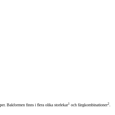
1
2
r. Bakformen finns i flera olika storlekar
och färgkombinationer
.