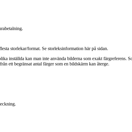
urabetalning.
flesta storlekar/format. Se storleksinformation här på sidan.
ika inställda kan man inte använda bilderna som exakt färgreferens. Soml
från ett begränsat antal färger som en bildskärm kan återge.
heckning.