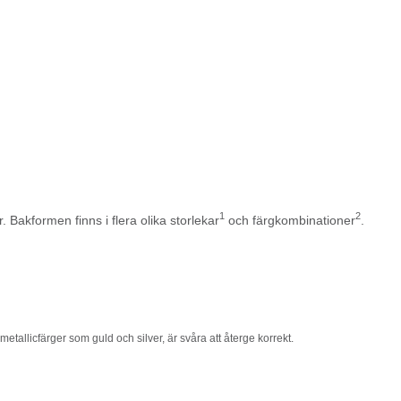
1
2
Bakformen finns i flera olika storlekar
och färgkombinationer
.
etallicfärger som guld och silver, är svåra att återge korrekt.