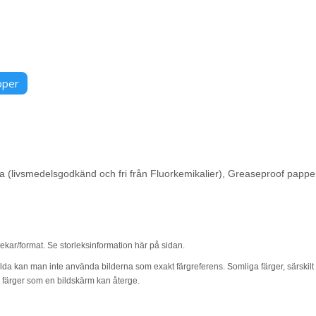
pper
(livsmedelsgodkänd och fri från Fluorkemikalier), Greaseproof papper. 
rlekar/format. Se storleksinformation här på sidan.
lda kan man inte använda bilderna som exakt färgreferens. Somliga färger, särskilt m
l färger som en bildskärm kan återge.