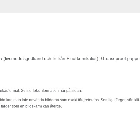
(livsmedelsgodkänd och fri från Fluorkemikalier), Greaseproof papper. 
rlekar/format. Se storleksinformation här på sidan.
lda kan man inte använda bilderna som exakt färgreferens. Somliga färger, särskilt m
l färger som en bildskärm kan återge.