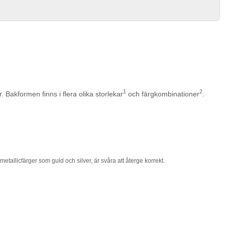
1
2
Bakformen finns i flera olika storlekar
och färgkombinationer
.
etallicfärger som guld och silver, är svåra att återge korrekt.