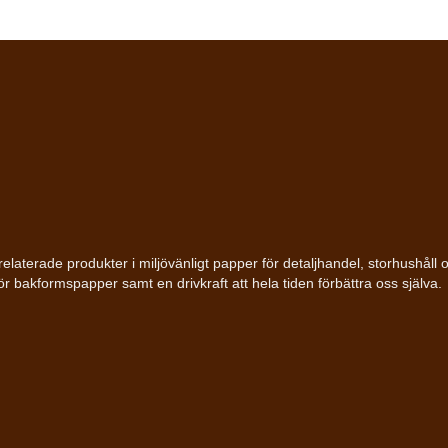
bakrelaterade produkter i miljövänligt papper för detaljhandel, storhushå
för bakformspapper samt en drivkraft att hela tiden förbättra oss själva.