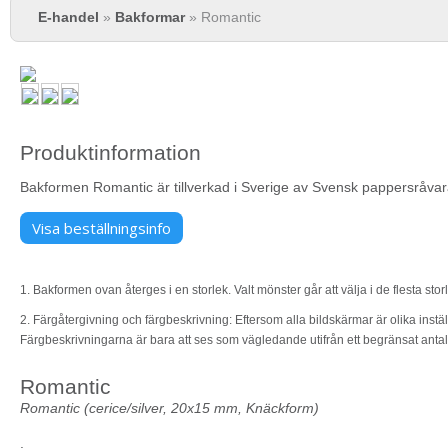
Du är här
E-handel
»
Bakformar
» Romantic
Produktinformation
Bakformen Romantic är tillverkad i Sverige av Svensk pappersråvara 
Visa beställningsinfo
1. Bakformen ovan återges i en storlek. Valt mönster går att välja i de flesta sto
2. Färgåtergivning och färgbeskrivning: Eftersom alla bildskärmar är olika instäl
Färgbeskrivningarna är bara att ses som vägledande utifrån ett begränsat anta
Romantic
Romantic (cerice/silver, 20x15 mm, Knäckform)
.