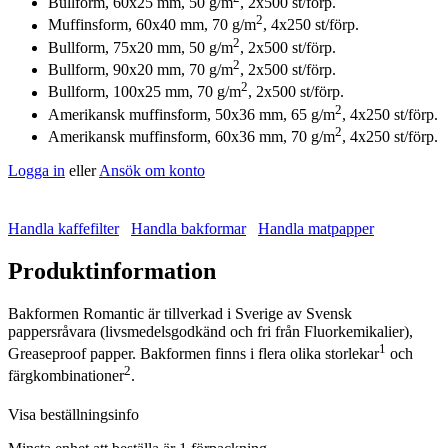
Bullform, 60x25 mm, 50 g/m
, 2x500 st/förp.
2
Muffinsform, 60x40 mm, 70 g/m
, 4x250 st/förp.
2
Bullform, 75x20 mm, 50 g/m
, 2x500 st/förp.
2
Bullform, 90x20 mm, 70 g/m
, 2x500 st/förp.
2
Bullform, 100x25 mm, 70 g/m
, 2x500 st/förp.
2
Amerikansk muffinsform, 50x36 mm, 65 g/m
, 4x250 st/förp.
2
Amerikansk muffinsform, 60x36 mm, 70 g/m
, 4x250 st/förp.
Logga in
eller
Ansök om konto
Handla kaffefilter
Handla bakformar
Handla matpapper
Produktinformation
Bakformen Romantic är tillverkad i Sverige av Svensk
pappersråvara (livsmedelsgodkänd och fri från Fluorkemikalier),
1
Greaseproof papper. Bakformen finns i flera olika storlekar
och
2
färgkombinationer
.
Visa beställningsinfo