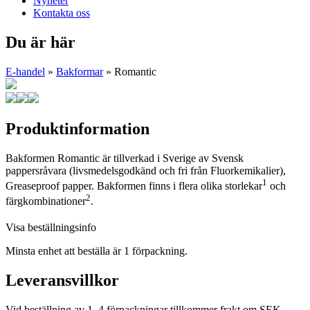
Nyheter
Kontakta oss
Du är här
E-handel
»
Bakformar
» Romantic
Produktinformation
Bakformen Romantic är tillverkad i Sverige av Svensk
pappersråvara (livsmedelsgodkänd och fri från Fluorkemikalier),
1
Greaseproof papper. Bakformen finns i flera olika storlekar
och
2
färgkombinationer
.
Visa beställningsinfo
Minsta enhet att beställa är 1 förpackning.
Leveransvillkor
Vid beställning av 1–4 förpackningar tillkommer frakt om SEK