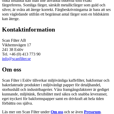
olika inställda kan man inte använda bilderna som exakt
färgreferens. Somliga färger, särskilt metallicfärger som guld och
silver, är svåra att återge korrekt. Färgbeskrivningarna är bara att ses
som vägledande utifrån ett begränsat antal färger som en bildskärm
kan återge.
Kontaktinformation
Scan Filter AB
Vikhemsvägen 17
241 38 Eslöv
Tel. +46 (0) 413 773 90
info@scanfilter.se
Om oss
Scan Filter i Eslöv tillverkar miljövänliga kaffefilter, bakformar och
bakrelaterade produkter i miljövänligt papper för detaljhandel,
storhushåll och industribagerier. Våra framgångsfaktorer är gediget
kunnande, miljötänk, flexibilitet med säkra och snabba leveranser,
eget tryckeri för bakformspapper samt en drivkraft att hela tiden
förbättra oss själva.
Läs mer om Scan Filter under
Om oss
och se även
Pressrum
.