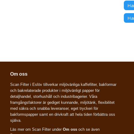
Han
Ha
Om oss
Scan Filter i Eslöv tillverkar miljövänliga kaffefilter, bakformar
och bakrelaterade produkter i miljövänligt papper för
detaljhandel, storhushåll och industribagerier. Våra
framgångsfaktorer är gediget kunnande, miljötänk, flexibilitet
med säkra och snabba leveranser, eget tryckeri för
bakformspapper samt en drivkraft att hela tiden förbättra oss
själva.
Läs mer om Scan Filter under
Om oss
och se även