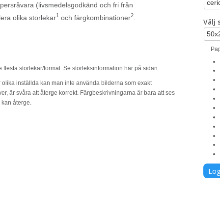
persråvara (livsmedelsgodkänd och fri från
1
2
era olika storlekar
och färgkombinationer
.
Välj
Pap
e flesta storlekar/format. Se storleksinformation här på sidan.
r olika inställda kan man inte använda bilderna som exakt
ver, är svåra att återge korrekt. Färgbeskrivningarna är bara att ses
 kan återge.
Log