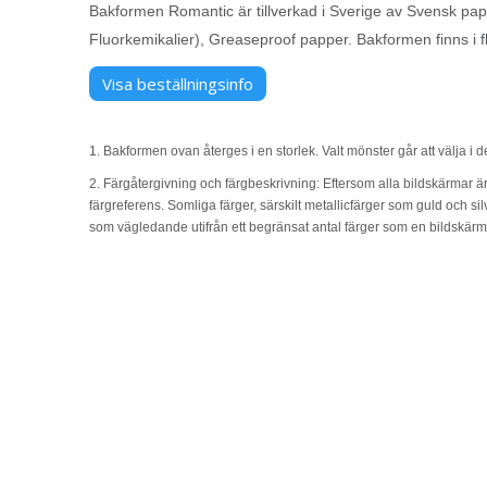
Bakformen Romantic är tillverkad i Sverige av Svensk pap
Fluorkemikalier), Greaseproof papper. Bakformen finns i fl
Visa beställningsinfo
1. Bakformen ovan återges i en storlek. Valt mönster går att välja i d
2. Färgåtergivning och färgbeskrivning: Eftersom alla bildskärmar ä
färgreferens. Somliga färger, särskilt metallicfärger som guld och sil
som vägledande utifrån ett begränsat antal färger som en bildskärm