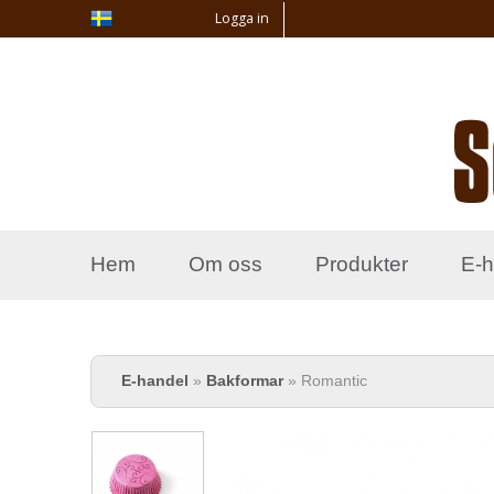
Logga in
Hem
Om oss
Produkter
E-h
Du är här
E-handel
»
Bakformar
» Romantic