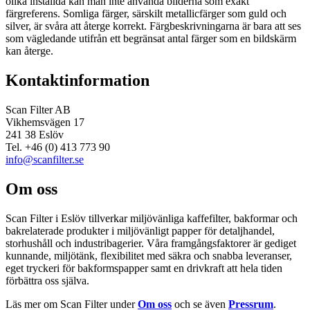
olika inställda kan man inte använda bilderna som exakt
färgreferens. Somliga färger, särskilt metallicfärger som guld och
silver, är svåra att återge korrekt. Färgbeskrivningarna är bara att ses
som vägledande utifrån ett begränsat antal färger som en bildskärm
kan återge.
Kontaktinformation
Scan Filter AB
Vikhemsvägen 17
241 38 Eslöv
Tel. +46 (0) 413 773 90
info@scanfilter.se
Om oss
Scan Filter i Eslöv tillverkar miljövänliga kaffefilter, bakformar och
bakrelaterade produkter i miljövänligt papper för detaljhandel,
storhushåll och industribagerier. Våra framgångsfaktorer är gediget
kunnande, miljötänk, flexibilitet med säkra och snabba leveranser,
eget tryckeri för bakformspapper samt en drivkraft att hela tiden
förbättra oss själva.
Läs mer om Scan Filter under
Om oss
och se även
Pressrum
.