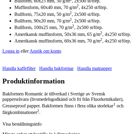
Bullform, 60x25 mm, 50 g/m
, 2x500 st/förp.
2
Muffinsform, 60x40 mm, 70 g/m
, 4x250 st/förp.
2
Bullform, 75x20 mm, 50 g/m
, 2x500 st/förp.
2
Bullform, 90x20 mm, 70 g/m
, 2x500 st/förp.
2
Bullform, 100x25 mm, 70 g/m
, 2x500 st/förp.
2
Amerikansk muffinsform, 50x36 mm, 65 g/m
, 4x250 st/förp.
2
Amerikansk muffinsform, 60x36 mm, 70 g/m
, 4x250 st/förp.
Logga in
eller
Ansök om konto
Handla kaffefilter
Handla bakformar
Handla matpapper
Produktinformation
Bakformen Romantic är tillverkad i Sverige av Svensk
pappersråvara (livsmedelsgodkänd och fri från Fluorkemikalier),
1
Greaseproof papper. Bakformen finns i flera olika storlekar
och
2
färgkombinationer
.
Visa beställningsinfo