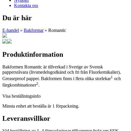
Nyheter
Kontakta oss
Du är här
E-handel
»
Bakformar
» Romantic
Produktinformation
Bakformen Romantic är tillverkad i Sverige av Svensk
pappersråvara (livsmedelsgodkänd och fri från Fluorkemikalier),
1
Greaseproof papper. Bakformen finns i flera olika storlekar
och
2
färgkombinationer
.
Visa beställningsinfo
Minsta enhet att beställa är 1 förpackning.
Leveransvillkor
Vid beställning av 1–4 förpackningar tillkommer frakt om SEK