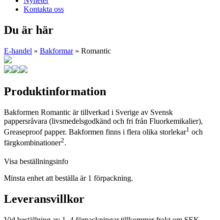
Nyheter
Kontakta oss
Du är här
E-handel
»
Bakformar
» Romantic
Produktinformation
Bakformen Romantic är tillverkad i Sverige av Svensk
pappersråvara (livsmedelsgodkänd och fri från Fluorkemikalier),
1
Greaseproof papper. Bakformen finns i flera olika storlekar
och
2
färgkombinationer
.
Visa beställningsinfo
Minsta enhet att beställa är 1 förpackning.
Leveransvillkor
Vid beställning av 1–4 förpackningar tillkommer frakt om SEK