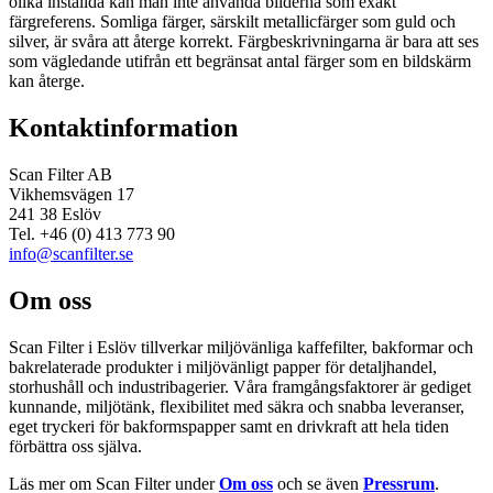
olika inställda kan man inte använda bilderna som exakt
färgreferens. Somliga färger, särskilt metallicfärger som guld och
silver, är svåra att återge korrekt. Färgbeskrivningarna är bara att ses
som vägledande utifrån ett begränsat antal färger som en bildskärm
kan återge.
Kontaktinformation
Scan Filter AB
Vikhemsvägen 17
241 38 Eslöv
Tel. +46 (0) 413 773 90
info@scanfilter.se
Om oss
Scan Filter i Eslöv tillverkar miljövänliga kaffefilter, bakformar och
bakrelaterade produkter i miljövänligt papper för detaljhandel,
storhushåll och industribagerier. Våra framgångsfaktorer är gediget
kunnande, miljötänk, flexibilitet med säkra och snabba leveranser,
eget tryckeri för bakformspapper samt en drivkraft att hela tiden
förbättra oss själva.
Läs mer om Scan Filter under
Om oss
och se även
Pressrum
.