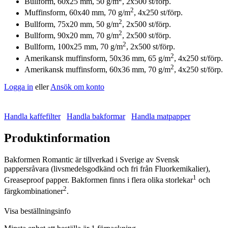
Bullform, 60x25 mm, 50 g/m
, 2x500 st/förp.
2
Muffinsform, 60x40 mm, 70 g/m
, 4x250 st/förp.
2
Bullform, 75x20 mm, 50 g/m
, 2x500 st/förp.
2
Bullform, 90x20 mm, 70 g/m
, 2x500 st/förp.
2
Bullform, 100x25 mm, 70 g/m
, 2x500 st/förp.
2
Amerikansk muffinsform, 50x36 mm, 65 g/m
, 4x250 st/förp.
2
Amerikansk muffinsform, 60x36 mm, 70 g/m
, 4x250 st/förp.
Logga in
eller
Ansök om konto
Handla kaffefilter
Handla bakformar
Handla matpapper
Produktinformation
Bakformen Romantic är tillverkad i Sverige av Svensk
pappersråvara (livsmedelsgodkänd och fri från Fluorkemikalier),
1
Greaseproof papper. Bakformen finns i flera olika storlekar
och
2
färgkombinationer
.
Visa beställningsinfo