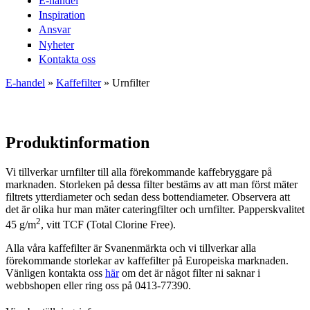
E-handel
Inspiration
Ansvar
Nyheter
Kontakta oss
E-handel
»
Kaffefilter
» Urnfilter
Du är här
Produktinformation
Vi tillverkar urnfilter till alla förekommande kaffebryggare på
marknaden. Storleken på dessa filter bestäms av att man först mäter
filtrets ytterdiameter och sedan dess bottendiameter. Observera att
det är olika hur man mäter cateringfilter och urnfilter. Papperskvalitet
2
45 g/m
, vitt TCF (Total Clorine Free).
Alla våra kaffefilter är Svanenmärkta och vi tillverkar alla
förekommande storlekar av kaffefilter på Europeiska marknaden.
Vänligen kontakta oss
här
om det är något filter ni saknar i
webbshopen eller ring oss på 0413-77390.