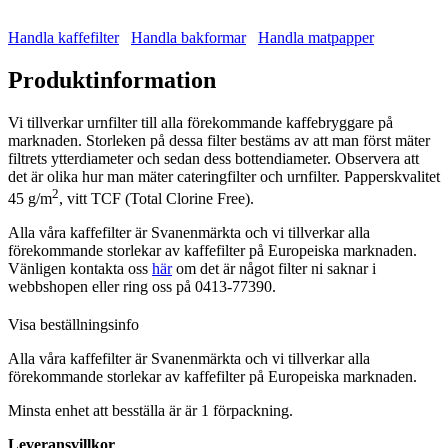
Handla kaffefilter
Handla bakformar
Handla matpapper
Produktinformation
Vi tillverkar urnfilter till alla förekommande kaffebryggare på
marknaden. Storleken på dessa filter bestäms av att man först mäter
filtrets ytterdiameter och sedan dess bottendiameter. Observera att
det är olika hur man mäter cateringfilter och urnfilter. Papperskvalitet
2
45 g/m
, vitt TCF (Total Clorine Free).
Alla våra kaffefilter är Svanenmärkta och vi tillverkar alla
förekommande storlekar av kaffefilter på Europeiska marknaden.
Vänligen kontakta oss
här
om det är något filter ni saknar i
webbshopen eller ring oss på 0413-77390.
Visa beställningsinfo
Alla våra kaffefilter är Svanenmärkta och vi tillverkar alla
förekommande storlekar av kaffefilter på Europeiska marknaden.
Minsta enhet att besställa är är 1 förpackning.
Leveransvillkor