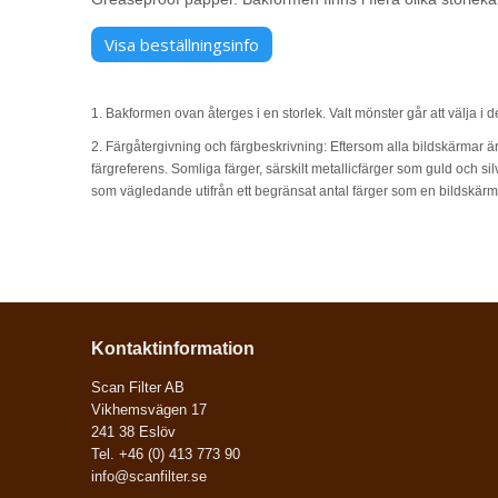
Visa beställningsinfo
1. Bakformen ovan återges i en storlek. Valt mönster går att välja i d
2. Färgåtergivning och färgbeskrivning: Eftersom alla bildskärmar ä
färgreferens. Somliga färger, särskilt metallicfärger som guld och sil
som vägledande utifrån ett begränsat antal färger som en bildskärm
Kontaktinformation
Scan Filter AB
Vikhemsvägen 17
241 38 Eslöv
Tel. +46 (0) 413 773 90
info@scanfilter.se