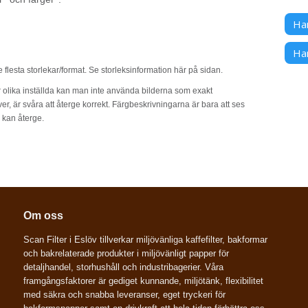
Han
Ha
e flesta storlekar/format. Se storleksinformation här på sidan.
r olika inställda kan man inte använda bilderna som exakt
ver, är svåra att återge korrekt. Färgbeskrivningarna är bara att ses
 kan återge.
Om oss
Scan Filter i Eslöv tillverkar miljövänliga kaffefilter, bakformar
och bakrelaterade produkter i miljövänligt papper för
detaljhandel, storhushåll och industribagerier. Våra
framgångsfaktorer är gediget kunnande, miljötänk, flexibilitet
med säkra och snabba leveranser, eget tryckeri för