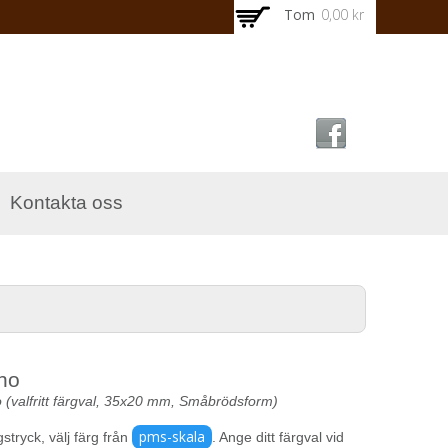
Tom
0,00 kr
Kontakta oss
no
(valfritt färgval, 35x20 mm, Småbrödsform)
pms-skala
gstryck, välj färg från
. Ange ditt färgval vid