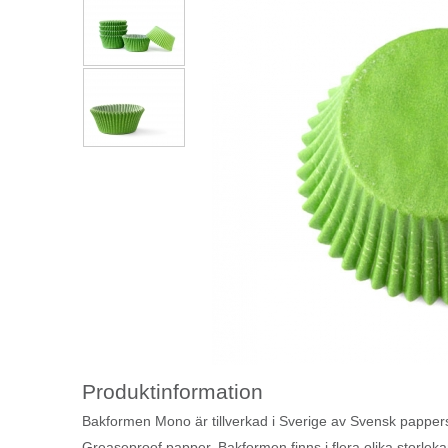
Produktinformation
Bakformen Mono är tillverkad i Sverige av Svensk pappers
Greaseproof papper. Bakformen finns i flera olika storleka