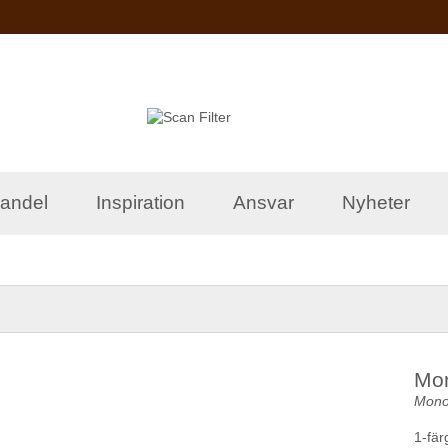
Hoppa till
huvudinnehåll
andel
Inspiration
Ansvar
Nyheter
Mo
Mono 
1-fär