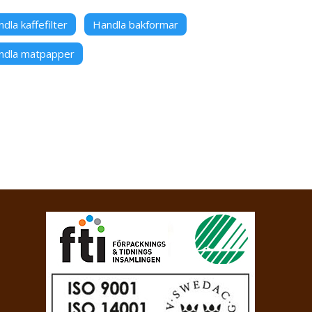
dla kaffefilter
Handla bakformar
ndla matpapper