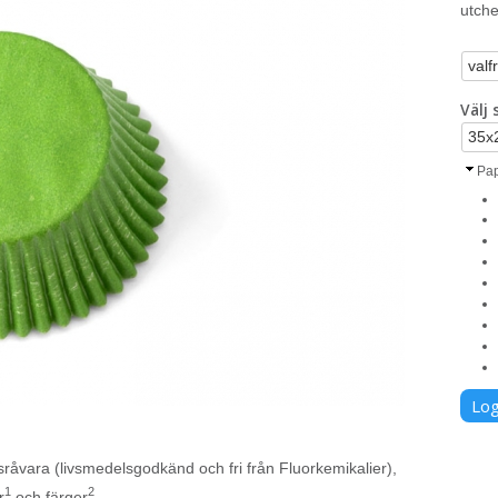
utche
Välj
Pap
Log
råvara (livsmedelsgodkänd och fri från Fluorkemikalier),
1
2
r
och färger
.