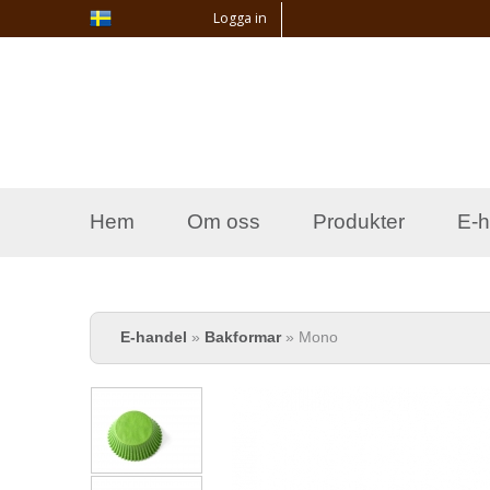
Logga in
Hem
Om oss
Produkter
E-h
Du är här
E-handel
»
Bakformar
» Mono