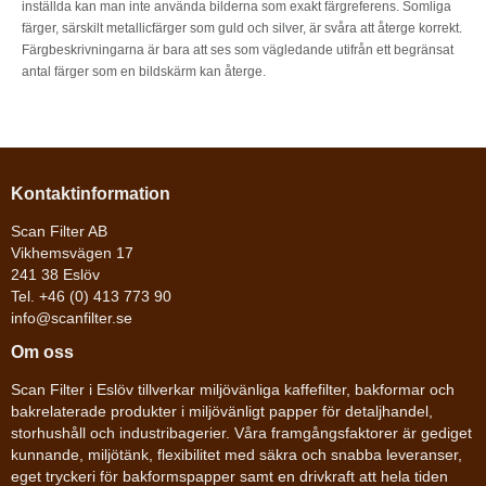
inställda kan man inte använda bilderna som exakt färgreferens. Somliga
färger, särskilt metallicfärger som guld och silver, är svåra att återge korrekt.
Färgbeskrivningarna är bara att ses som vägledande utifrån ett begränsat
antal färger som en bildskärm kan återge.
Kontaktinformation
Scan Filter AB
Vikhemsvägen 17
241 38 Eslöv
Tel. +46 (0) 413 773 90
info@scanfilter.se
Om oss
Scan Filter i Eslöv tillverkar miljövänliga kaffefilter, bakformar och
bakrelaterade produkter i miljövänligt papper för detaljhandel,
storhushåll och industribagerier. Våra framgångsfaktorer är gediget
kunnande, miljötänk, flexibilitet med säkra och snabba leveranser,
eget tryckeri för bakformspapper samt en drivkraft att hela tiden