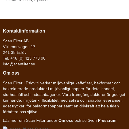
Kontaktinformation
Scan Filter AB
Vikhemsvägen 17
241 38 Eslöv
Tel. +46 (0) 413 773 90
info@scanfilter.se
Om oss
Scan Filter i Eslöv tillverkar miljövänliga kaffefilter, bakformar och
bakrelaterade produkter i miljövänligt papper för detaljhandel,
storhushåll och industribagerier. Våra framgångsfaktorer är gediget
kunnande, miljötänk, flexibilitet med säkra och snabba leveranser,
eget tryckeri för bakformspapper samt en drivkraft att hela tiden
förbättra oss själva.
Läs mer om Scan Filter under
Om oss
och se även
Pressrum
.