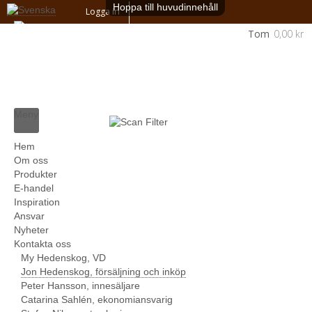
Hoppa till huvudinnehåll
Logga in
Tom
0,00 kr
Meny
Hem
Om oss
Produkter
E-handel
Inspiration
Ansvar
Nyheter
Kontakta oss
My Hedenskog, VD
Jon Hedenskog, försäljning och inköp
Peter Hansson, innesäljare
Catarina Sahlén, ekonomiansvarig