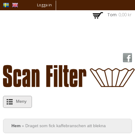
Hoppa till
Logga in
huvudinnehåll
Tom
0,00 kr
Meny
Du är här
Hem
» Draget som fick kaffebranschen att blekna